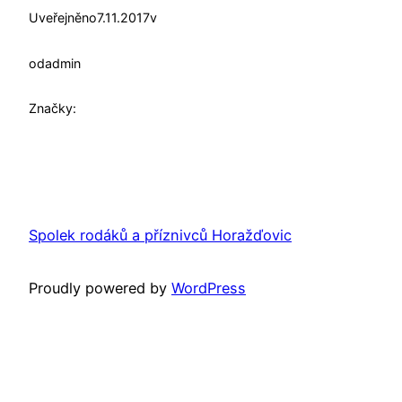
Uveřejněno
7.11.2017
v
od
admin
Značky:
Spolek rodáků a příznivců Horažďovic
Proudly powered by
WordPress