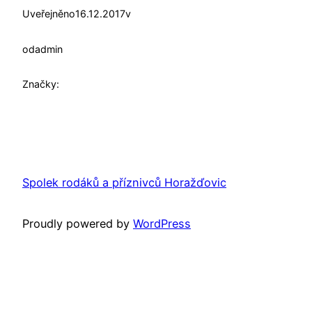
Uveřejněno
16.12.2017
v
od
admin
Značky:
Spolek rodáků a příznivců Horažďovic
Proudly powered by
WordPress