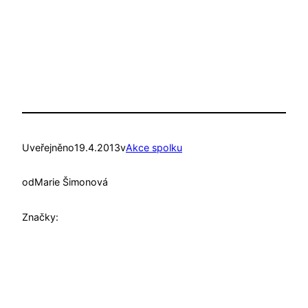
Uveřejněno
19.4.2013
v
Akce spolku
od
Marie Šimonová
Značky: