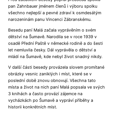
pan Zahnbauer jménem členů i výboru spolku
všechno nejlepší a pevné zdraví k osmdesátým
narozeninám panu Vincenci Zábranskému.
Besedu paní Malá začala vyprávěním o svém
dětství na Šumavě. Narodila se v roce 1939 v
osadě Přední Paště v německé rodině a do šesti
let nemluvila česky. Dál vyprávěla o dětství a
mládí na Šumavě, kde nebyl život snadný nikdy.
V další části besedy provázela slovem promítané
obrázky vesnic zaniklých i míst, které se v
poslední době znovu obnovují. Všechna tato
místa a život na nich paní Malá popsala ve svých
3 knihách a často provází zájemce na
vycházkách po Šumavě a vypráví příběhy a
historii konkrétních míst.