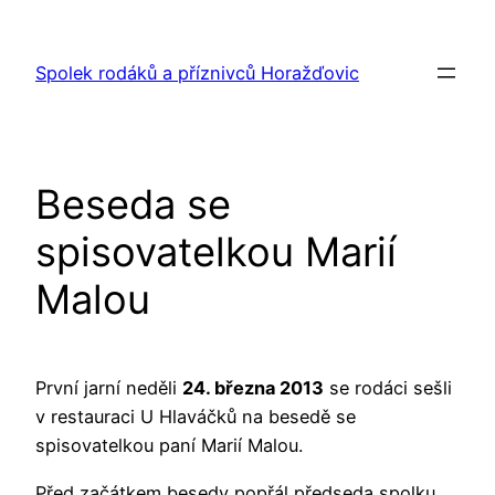
Přeskočit
na
Spolek rodáků a příznivců Horažďovic
obsah
Beseda se
spisovatelkou Marií
Malou
První jarní neděli
24. března 2013
se rodáci sešli
v restauraci U Hlaváčků na besedě se
spisovatelkou paní Marií Malou.
Před začátkem besedy popřál předseda spolku